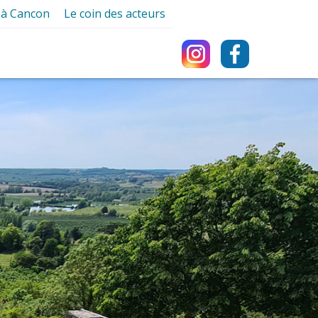
r à Cancon
Le coin des acteurs
ancon
Associations
ques
Artisans et Commerçants
ques
e
Professionnels de santé
urisme
Services
e-nique
e
ng Car
ment
s