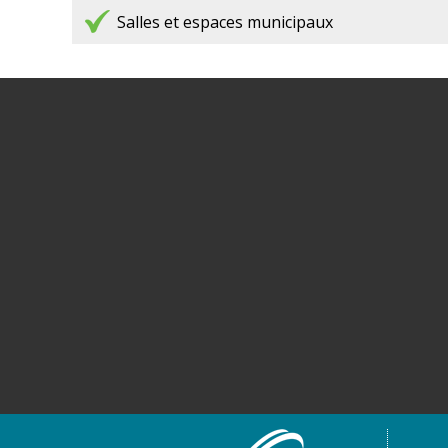
eguiclaude@gmail.comDépart de la visite à la Halle 
Salles et espaces municipaux
Cancon pour les dates suivantes : JUIN 2026 : • Mar
2 Juin de 10h à 12 h• Mardi 9 Juin de 10h à 12 h
Mardi 16 Juin de 10h...