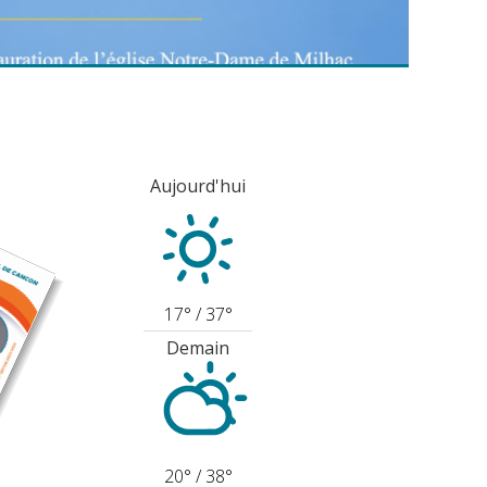
Plus d'infos sur la gestion des déchets sur la
Les Décheteries passent à l'heure d'été dès le 15 juin
communauté de communes
 https://cancon.fr/dechets-39.html...
Aujourd'hui
17°
/
37°
Demain
20°
/
38°