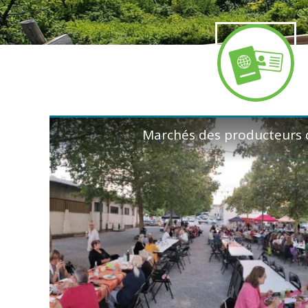
...
...
Marchés des producteurs 
JOB DATING - Vendred