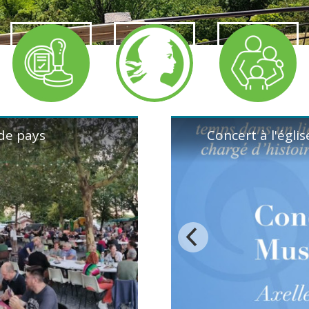
Entrée en participation 
de pays
i 7 aout 2026
Concert à l'égli
l'égliseAprès le concert, un 
se retrouver et d’échanger....