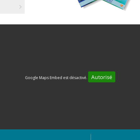
de
vous. Prochaine date de permanence : vendredi 24
di
avril 2026.En savoir plus sur les autorisations
•
d'urbanismeContact du service urbanisme de la
CCBHAP : 05 53 49 52 96 /
urbanisme@ccbastides47.com...
Autorisé
Google Maps Embed est désactivé.