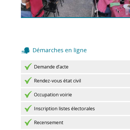
...
JOB DATING - Vendredi 7 aout 2026
Démarches en ligne
Demande d’acte
Rendez-vous état civil
Occupation voirie
Partez à la découverte de Cancon en compagnie d
Et si Cancon vous était conté ?
Marie Claude Eguimendia, raconteuse de Pays 
Inscription listes électorales
Découvrez ce bourg castral du XIème siècle, se
petites rues fleuries du Moyen-âge sans oublier le si
Recensement
panoramique du château.Visite gratuite uniquemen
sur inscription par SMS au 06 82 11 76 57 ou par ma