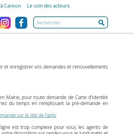
r à Cancon
Le coin des acteurs
ancon
Associations
ques
Artisans et Commerçants
ques
e
Professionnels de santé
urisme
Services
e-nique
e
ir et enregistrer vos demandes et renouvellements
ng Car
ment
s
en Mairie, pour toute demande de Carte d'Identité
nez du temps en remplissant la pré-demande en
mande sur le site de l'ants
ligne est trop complexe pour vous les agents de
votre disposition sur rendez-vous le lundi matin et