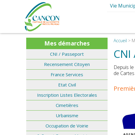
Vie Munici
Ma Mair
Elus et Comm
Présentation d
Conseils mun
Accueil
>
M
Mes démarches
Les Commissions 
Les Services M
CNI 
CNI / Passeport
Les Maires de
Le Budg
I
Recensement Citoyen
Depuis le
Les Grands P
de Cartes 
France Services
Intercommun
Etat Civil
Premièr
Le journal de
Inscription Listes Electorales
S
Cimetières
Urbanisme
Occupation de Voirie