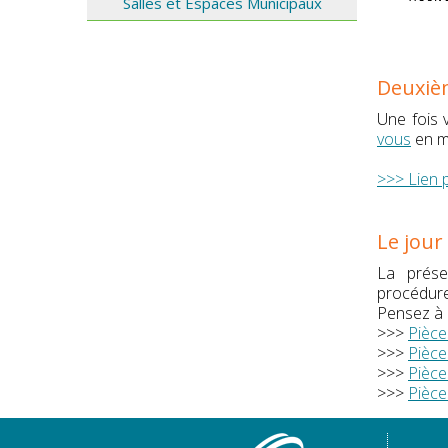
Salles et Espaces Municipaux
Deuxièm
Une fois 
vous
en ma
>>> Lien 
Le jour
La prése
procédure
Pensez à b
>>>
Pièce
>>>
Pièce
>>>
Pièce
>>>
Pièce