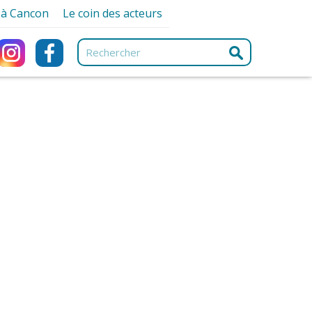
r à Cancon
Le coin des acteurs
ancon
Associations
ques
Artisans et Commerçants
ques
e
Professionnels de santé
urisme
Services
e-nique
e
ng Car
ment
s