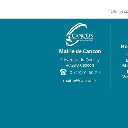
* Champs obl
Hor
Mairie de Cancon
1 Avenue du Quercy
M
47290 Cancon
Me
: 05 53 01 60 24
Ve
mairie@cancon.fr