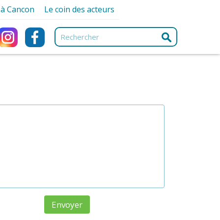
r à Cancon
Le coin des acteurs
ancon
Associations
ques
Artisans et Commerçants
ques
e
Professionnels de santé
urisme
Services
e-nique
e
ng Car
ment
s