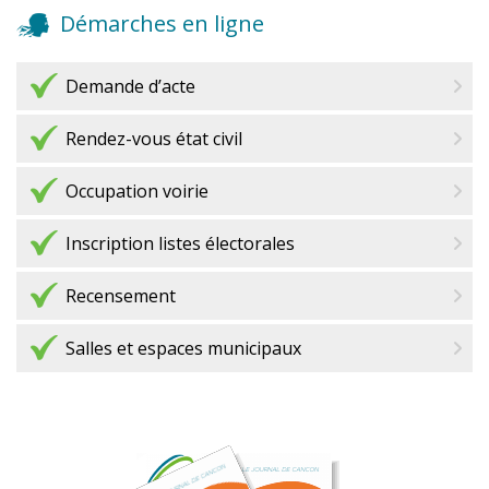
Démarches en ligne
Demande d’acte
Rendez-vous état civil
Occupation voirie
Entrée en participation libre : Chaque don servira à la
Inscription listes électorales
Concert à l'église de Milhac : Dimanche 9 Août à 18h
restauration de l'égliseAprès le concert, un apéritif sera
offert par la municipalité. L'occasion de se retrouver et
Recensement
d’échanger....
Salles et espaces municipaux